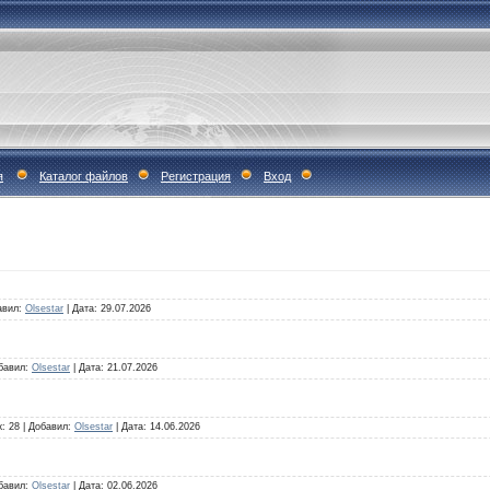
я
Каталог файлов
Регистрация
Вход
авил:
Olsestar
|
Дата:
29.07.2026
бавил:
Olsestar
|
Дата:
21.07.2026
к:
28
|
Добавил:
Olsestar
|
Дата:
14.06.2026
бавил:
Olsestar
|
Дата:
02.06.2026