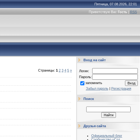
Пятница, 07.08.2026, 22:01
Приветствую Вас
Гость
|
RSS
Вход на сайт
Страницы
:
1
2
3
4
5
»
Логин:
Пароль:
запомнить
Забыл пароль
|
Регистрация
Поиск
Друзья сайта
Официальный блог
Сообщество uCoz