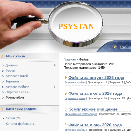
PSYSTAN
Главна
Меню сайта
Главная
»
Файлы
Всего материалов в каталоге
:
203
Дневник
Показано материалов
:
1-50
Форум
Каталог статей
Файлы за август 2026 года
Термины
Звуковые файлы
|
Просмотров:
11
|
Загрузок:
7
|
Доб
Каталог файлов
Обратная связь
Файлы за июль 2026 года
Фотоальбом
Звуковые файлы
|
Просмотров:
52
|
Загрузок:
13
|
До
Комплексное очищение
Категории раздела
Музыкальные композиции
|
Просмотров:
85
|
Загрузо
Скайп
[55]
Каталог файлов
Файлы за июнь 2026 года
[147]
Звуковые файлы
|
Просмотров:
88
|
Загрузок:
33
|
До