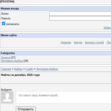
[
PSYSTAN
]
Форма входа
Логин:
Пароль:
запомнить
Забыл
Меню сайта
Дневник
Форум
Каталог статей
Те
Categories
Задачи
[27]
Звуковые файлы
[28]
Главная
»
Файлы
»
Скайп
»
Звуковые файлы
Файлы за декабрь 2025 года
Войдите:
Отправить