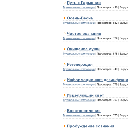
Путь к Гармонии
Музыкальные композиции
|
Просмотров:
496
|
Загруз
Осень-Весна
Музыкальные композиции
|
Просмотров:
532
|
Загруз
Чистое сознание
Музыкальные композиции
|
Просмотров:
729
|
Загруз
Очищение души
Музыкальные композиции
|
Просмотров:
878
|
Загруз
Регенерация
Музыкальные композиции
|
Просмотров:
749
|
Загруз
Информационная дезинфекц
Музыкальные композиции
|
Просмотров:
779
|
Загруз
Исцеляющий свет
Музыкальные композиции
|
Просмотров:
707
|
Загруз
Восстановление
Музыкальные композиции
|
Просмотров:
775
|
Загруз
Пробуждение сознания