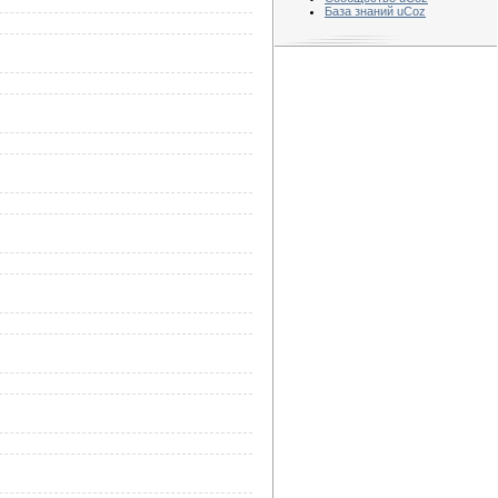
База знаний uCoz