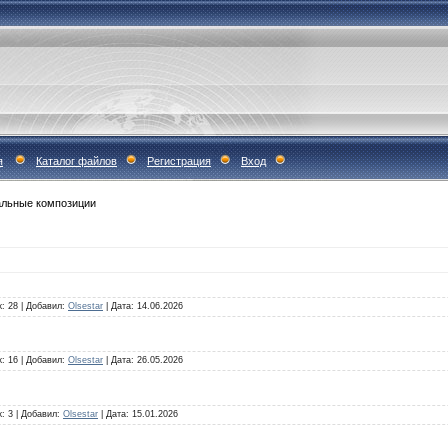
я
Каталог файлов
Регистрация
Вход
льные композиции
к:
28
|
Добавил:
Olsestar
|
Дата:
14.06.2026
к:
16
|
Добавил:
Olsestar
|
Дата:
26.05.2026
к:
3
|
Добавил:
Olsestar
|
Дата:
15.01.2026