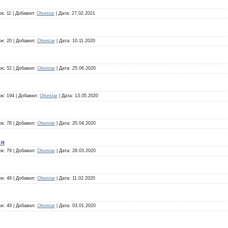
ок:
11
|
Добавил:
Olsestar
|
Дата:
27.02.2021
ок:
20
|
Добавил:
Olsestar
|
Дата:
10.11.2020
ок:
52
|
Добавил:
Olsestar
|
Дата:
25.06.2020
ок:
194
|
Добавил:
Olsestar
|
Дата:
13.05.2020
ок:
78
|
Добавил:
Olsestar
|
Дата:
20.04.2020
ия
ок:
79
|
Добавил:
Olsestar
|
Дата:
28.03.2020
ок:
49
|
Добавил:
Olsestar
|
Дата:
11.02.2020
ок:
49
|
Добавил:
Olsestar
|
Дата:
03.01.2020