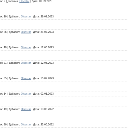
ок:
9
|
Добавил:
Olsestar
|
Дата:
06.09.2023
ок:
16
|
Добавил:
Olsestar
|
Дата:
29.08.2023
ок:
26
|
Добавил:
Olsestar
|
Дата:
31.07.2023
ок:
18
|
Добавил:
Olsestar
|
Дата:
12.06.2023
ок:
21
|
Добавил:
Olsestar
|
Дата:
12.05.2023
ок:
35
|
Добавил:
Olsestar
|
Дата:
15.02.2023
ок:
14
|
Добавил:
Olsestar
|
Дата:
02.01.2023
ок:
19
|
Добавил:
Olsestar
|
Дата:
13.06.2022
ок:
26
|
Добавил:
Olsestar
|
Дата:
23.05.2022