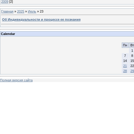
2009
[2]
Главная
»
2025
»
Июль
»
23
Об Индивидуальности и процессе ее познания
Calendar
Пн
Вт
1
7
8
14
15
21
22
28
29
Полная версия сайта