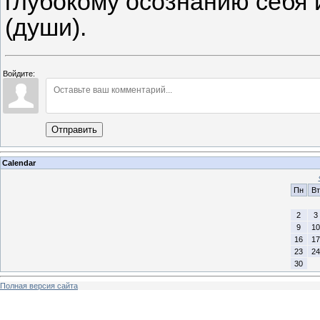
глубокому осознанию себя 
(души).
Войдите:
Отправить
Calendar
Пн
Вт
2
3
9
10
16
17
23
24
30
Полная версия сайта