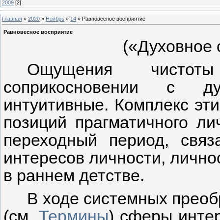
2009
[2]
Главная
»
2020
»
Ноябрь
»
14
» Равновесное восприятие
Равновесное восприятие
(«Духовное 
Ощущения чистот
соприкосновении с ду
интуитивные. Комплекс эт
позиций прагматичного ли
переходный период, свя
интересов личности, лично
в раннем детстве.
В ходе системных прео
(см.
Термины
) сферы инте