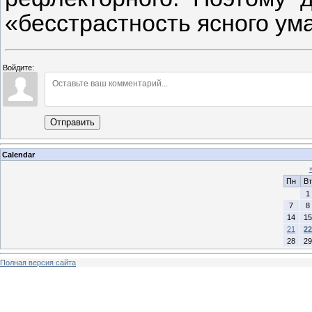
«бесстрастность ясного ум
Войдите:
Отправить
Calendar
Пн
Вт
1
7
8
14
15
21
22
28
29
Полная версия сайта