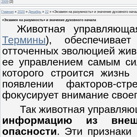
2009
[2]
Главная
»
2020
»
Декабрь
»
22
» «Экзамен на разумность» и значение духовного нача
«Экзамен на разумность» и значение духовного начала
Животная управляюща
Термины
), обеспечивае
отточенных эволюцией жив
ее управлением самым си
которого строится жизнь 
появлении факторов-стр
фокусирует внимание своег
Так животная управля
информацию из внеш
опасности
. Эти признаки