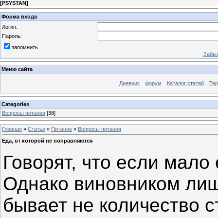
[
PSYSTAN
]
Форма входа
Логин:
Пароль:
запомнить
Забыл
Меню сайта
Дневник
Форум
Каталог статей
Те
Categories
Вопросы питания
[38]
Главная
»
Статьи
»
Питание
»
Вопросы питания
Еда, от которой не поправляются
Говорят, что если мало 
Однако виновником лиш
бывает не количество с