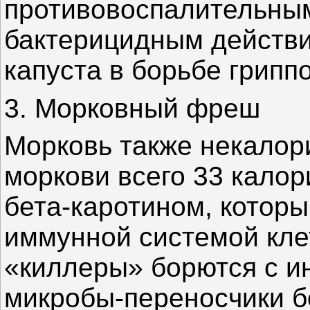
противовоспалительны
бактерицидным действи
капуста в борьбе грипп
3. Морковный фреш
Морковь также некалори
моркови всего 33 калор
бета-каротином
, котор
иммунной системой кле
«киллеры» борются с и
микробы-переносчики
б