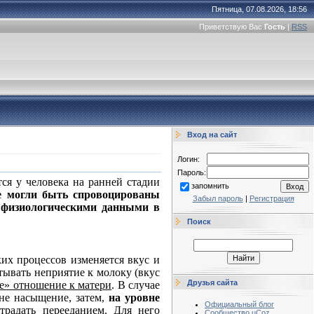
Пятница, 07.08.2026, 18:56
Приветствую Вас
Гость
|
RSS
Вход на сайт
Логин:
Пароль:
ся у человека на ранней стадии
запомнить
е могли быть спровоцированы
Забыл пароль
|
Регистрация
и физиологическими данными в
Поиск
ких процессов изменяется вкус и
ытывать неприятие к молоку (вкус
Друзья сайта
ое» отношение к матери
. В случае
 не насыщение, затем,
на уровне
Официальный блог
традать перееданием. Для него
Сообщество uCoz