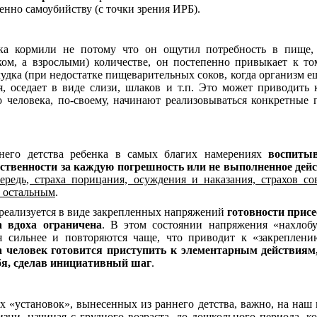
енно самоубийству (с точки зрения ИРБ).
ека кормили не потому что он ощутил потребность в пище, 
ом, а взрослыми) количестве, он постепенно привыкает к то
ка (при недостатке пищеварительных соков, когда организм еще
, оседает в виде слизи, шлаков и т.п. Это может приводит
о человека, по-своему, начинают реализовываться конкретны
ннего детства ребенка в самых благих намерениях
воспиты
тственности за каждую погрешность или не выполненное дей
редь, страха порицания, осуждения и наказания, страхов с
м остальным
.
 реализуется в виде закрепленных напряжений
готовности присе
 вдоха ограничена
. В этом состоянии напряжения «нахлоб
 сильнее и повторяются чаще, что приводит к «закреплени
а человек готовится приступить к элементарным действиям
ебя, сделав инициативный шаг
.
«установок», вынесенных из раннего детства, важно, на наш в
изни, начиная с грудного возраста, до дошкольного периода, к