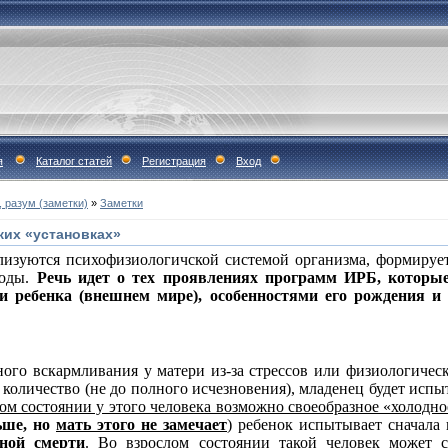
я
Каталог статей
Регистрация
Вход
, разум (заметки)
»
Заметки
ких «установках»
ализуются психофизиологичской системой организма, формирует
годы.
Речь идет о тех проявлениях программ ИРБ, которы
и ребенка (внешнем мире), особенностями его рождения 
ного вскармливания у матери из-за стрессов или физиологичес
 количество (не до полного исчезновения), младенец будет исп
лом состоянии у этого человека возможно своеобразное «холодн
ьше, но
мать этого не замечает
) ребенок испытывает сначала
ной смерти
. Во взрослом состоянии такой человек может с