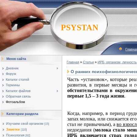
PSYSTAN
Главна
Меню сайта
Главная
»
Статьи
»
ИРБ, организм, личность
Дневник
О ранних психофизиологичес
Форум
Часть «установок», которые ре
Каталог статей
развития, в первые месяцы и 
Термины
обстоятельствами в окружени
Каталог файлов
первые 1,5 – 3 года жизни
.
Обратная связь
Фотоальбом
Когда, например, в период груд
Категории раздела
запах молока, или снижается его
стал не привычным), а
во взрос
Изучаем свой организм
[15]
недоедания (
молока стало мен
Заметки
[110]
ИРБ включается страх голод
Психология
[62]