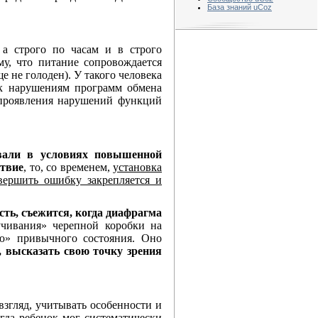
База знаний uCoz
а строго по часам и в строго
му, что питание сопровождается
 не голоден). У такого человека
ь к нарушениям программ обмена
е проявления нарушений функций
вали в условиях повышенной
ствие
, то, со временем,
установка
овершить ошибку закрепляется и
сть, съежится, когда диафрагма
учивания» черепной коробки на
ю» привычного состояния. Оно
, высказать свою точку зрения
згляд, учитывать особенности и
огда ребенок мог систематически