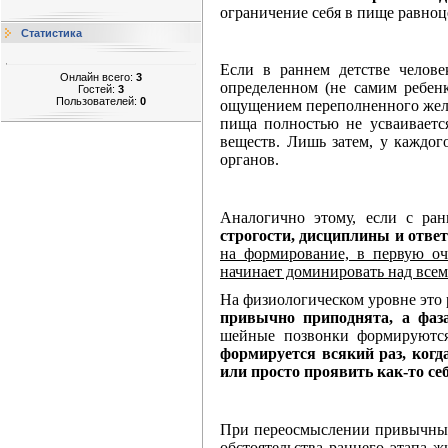
ограничение себя в пище равноц
Статистика
Если в раннем детстве челов
Онлайн всего:
3
определенном (не самим ребенк
Гостей:
3
Пользователей:
0
ощущением переполненного желуд
пища полностью не усваивается
веществ. Лишь затем, у каждог
органов.
Аналогично этому, если с ра
строгости, дисциплины и отве
на формирование, в первую оче
начинает доминировать над все
На физиологическом уровне это
привычно приподнята, а фаза
шейные позвонки формируются
формируется всякий раз, когд
или просто проявить как-то с
При переосмыслении привычных 
обстоятельства раннего этапа ж