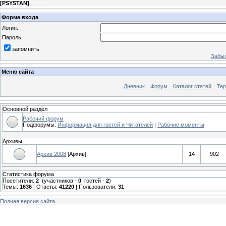
[
PSYSTAN
]
Форма входа
Логин:
Пароль:
запомнить
Забыл
Меню сайта
Дневник
Форум
Каталог статей
Те
Основной раздел
Рабочий форум
Подфорумы:
Информация для гостей и Читателей
|
Рабочие моменты
Архивы
Архив 2008
[Архив]
14
902
Статистика форума
Посетители:
2
(участников -
0
, гостей -
2
)
Темы:
1636
| Ответы:
41220
| Пользователи:
31
Полная версия сайта