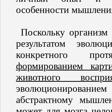
особенности мышлени
Поскольку организм 
результатом эволюц
конкретного про
формированием карт
животного восприя
эволюционированием
абстрактному мышле
может для мозга чело