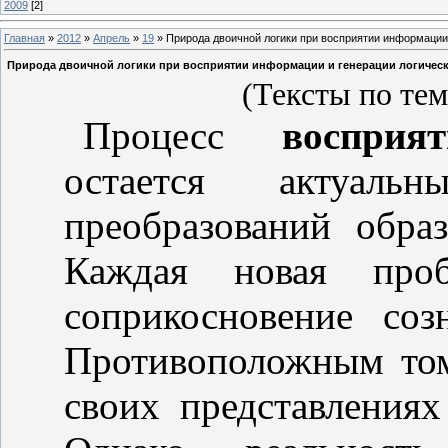
2009
[2]
Главная
»
2012
»
Апрель
»
19
» Природа двоичной логики при восприятии информации и
Природа двоичной логики при восприятии информации и генерации логических
(Тексты по те
Процесс
восприят
остается актуал
преобразований обра
Каждая новая про
соприкосновение со
Противоположным том
своих представления